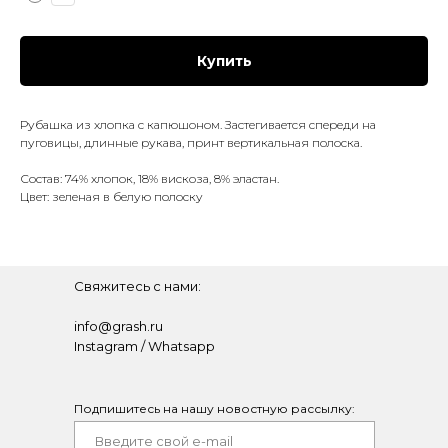
Купить
Рубашка из хлопка с капюшоном. Застегивается спереди на
пуговицы, длинные рукава, принт вертикальная полоска.
Состав: 74% хлопок, 18% вискоза, 8% эластан.
Цвет: зеленая в белую полоску
Свяжитесь с нами:
info@grash.ru
Instagram
/
Whatsapp
Подпишитесь на нашу новостную рассылку: